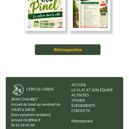
Rétrospective
ACCUEIL
CERCLE LAÏQUE
LE CLJC ET SON ÉQUIPE
ACTIVITÉS
JEAN CHAUBET
STAGES
Accueil du lundi au vendredi de
ÉVÈNEMENTS
14h30 à 18h30
CONTACTS
(hors vacances scolaires)
accueil.cljc@free.fr
Rétrospective
05 61 34 85 88